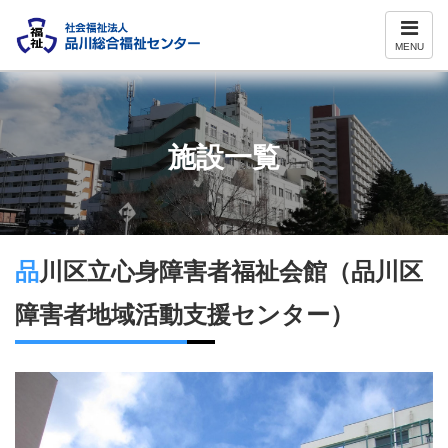
ナ
ビ
MENU
ゲ
ー
シ
ョ
ン
施設一覧
品川区立心身障害者福祉会館（品川区
障害者地域活動支援センター）