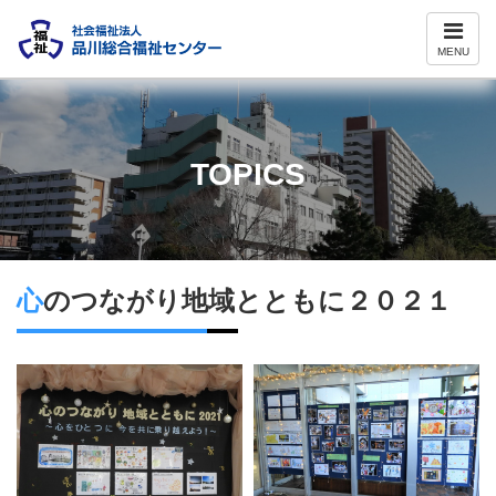
ナ
ビ
MENU
ゲ
ー
シ
ョ
ン
TOPICS
心のつながり地域とともに２０２１