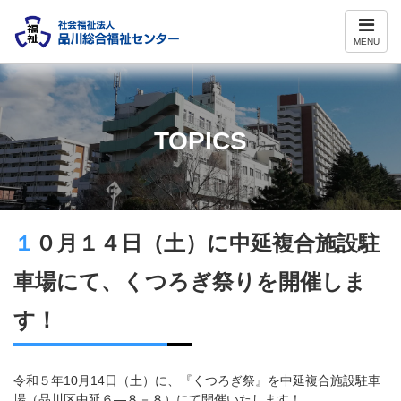
ナ
ビ
MENU
ゲ
ー
シ
ョ
ン
TOPICS
１０月１４日（土）に中延複合施設駐
車場にて、くつろぎ祭りを開催しま
す！
令和５年10月14日（土）に、『くつろぎ祭』を中延複合施設駐車
場（品川区中延６―８－８）にて開催いたします！