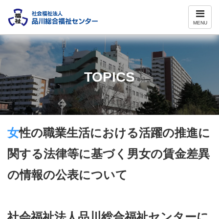
ナ
ビ
MENU
ゲ
ー
シ
ョ
ン
TOPICS
女性の職業生活における活躍の推進に
関する法律等に基づく男女の賃金差異
の情報の公表について
社会福祉法人品川総合福祉センターに